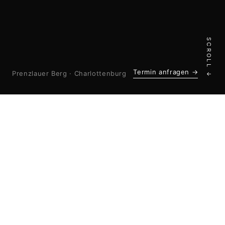
SCROLL ↓
Termin anfragen →
Prenzlauer Berg · Charlottenburg
24
.
2
.
KÜNSTLER:INNEN
STUDIOS IN BERLIN
15
.
4,9
★
JAHRE HANDWERK
ÜBER 1.200
REVIEWS