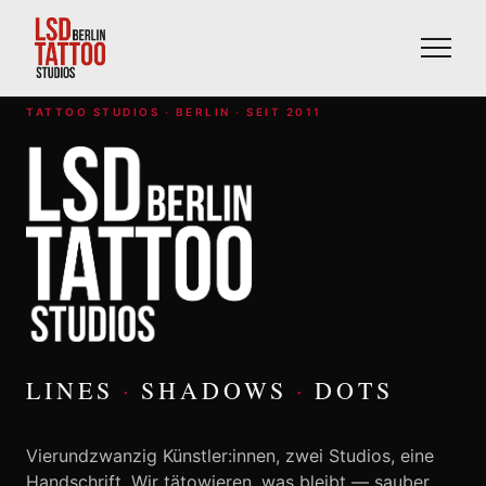
TATTOO STUDIOS · BERLIN · SEIT 2011
Künstler
Stile
Studios
·
·
LINES
SHADOWS
DOTS
Loyalty
Vierundzwanzig Künstler:innen, zwei Studios, eine
Handschrift. Wir tätowieren, was bleibt — sauber